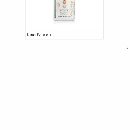
Гало Равсин
«